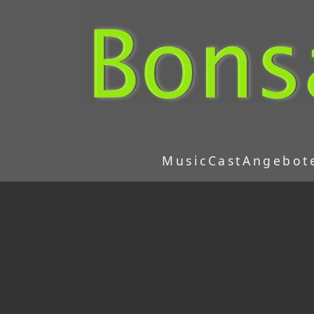
MusicCast
Angebot